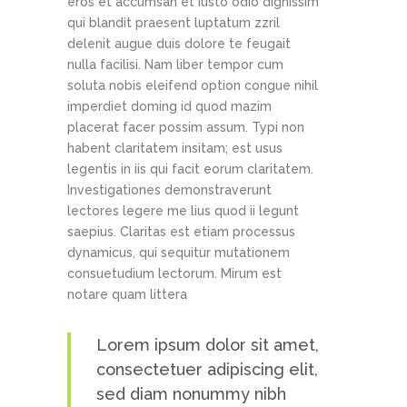
eros et accumsan et iusto odio dignissim
qui blandit praesent luptatum zzril
delenit augue duis dolore te feugait
nulla facilisi. Nam liber tempor cum
soluta nobis eleifend option congue nihil
imperdiet doming id quod mazim
placerat facer possim assum. Typi non
habent claritatem insitam; est usus
legentis in iis qui facit eorum claritatem.
Investigationes demonstraverunt
lectores legere me lius quod ii legunt
saepius. Claritas est etiam processus
dynamicus, qui sequitur mutationem
consuetudium lectorum. Mirum est
notare quam littera
Lorem ipsum dolor sit amet,
consectetuer adipiscing elit,
sed diam nonummy nibh