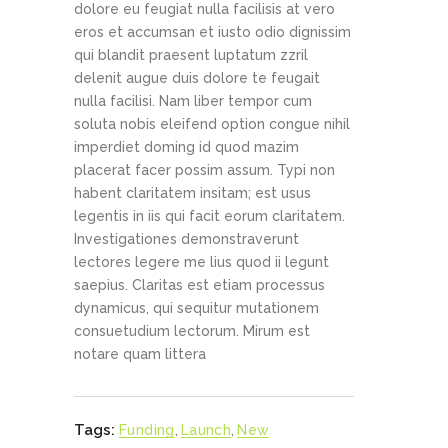
dolore eu feugiat nulla facilisis at vero
eros et accumsan et iusto odio dignissim
qui blandit praesent luptatum zzril
delenit augue duis dolore te feugait
nulla facilisi. Nam liber tempor cum
soluta nobis eleifend option congue nihil
imperdiet doming id quod mazim
placerat facer possim assum. Typi non
habent claritatem insitam; est usus
legentis in iis qui facit eorum claritatem.
Investigationes demonstraverunt
lectores legere me lius quod ii legunt
saepius. Claritas est etiam processus
dynamicus, qui sequitur mutationem
consuetudium lectorum. Mirum est
notare quam littera
Tags:
Funding
,
Launch
,
New