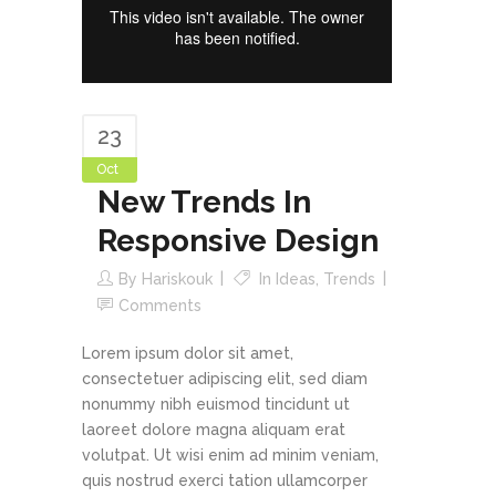
23
Oct
New Trends In
Responsive Design
By
Hariskouk
In
Ideas
,
Trends
Comments
Lorem ipsum dolor sit amet,
consectetuer adipiscing elit, sed diam
nonummy nibh euismod tincidunt ut
laoreet dolore magna aliquam erat
volutpat. Ut wisi enim ad minim veniam,
quis nostrud exerci tation ullamcorper