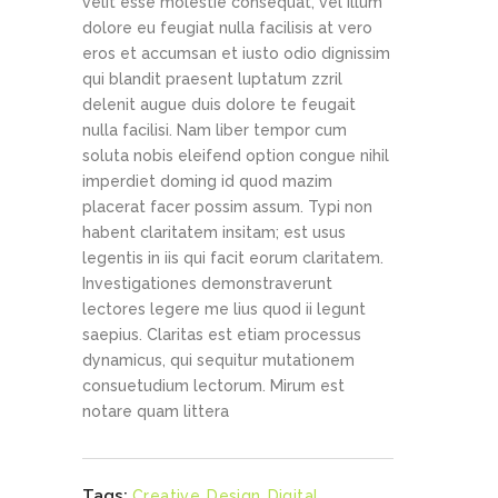
velit esse molestie consequat, vel illum
dolore eu feugiat nulla facilisis at vero
eros et accumsan et iusto odio dignissim
qui blandit praesent luptatum zzril
delenit augue duis dolore te feugait
nulla facilisi. Nam liber tempor cum
soluta nobis eleifend option congue nihil
imperdiet doming id quod mazim
placerat facer possim assum. Typi non
habent claritatem insitam; est usus
legentis in iis qui facit eorum claritatem.
Investigationes demonstraverunt
lectores legere me lius quod ii legunt
saepius. Claritas est etiam processus
dynamicus, qui sequitur mutationem
consuetudium lectorum. Mirum est
notare quam littera
Tags:
Creative
,
Design
,
Digital