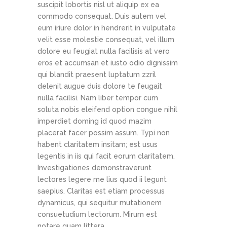
suscipit lobortis nisl ut aliquip ex ea
commodo consequat. Duis autem vel
eum iriure dolor in hendrerit in vulputate
velit esse molestie consequat, vel illum
dolore eu feugiat nulla facilisis at vero
eros et accumsan et iusto odio dignissim
qui blandit praesent luptatum zzril
delenit augue duis dolore te feugait
nulla facilisi. Nam liber tempor cum
soluta nobis eleifend option congue nihil
imperdiet doming id quod mazim
placerat facer possim assum. Typi non
habent claritatem insitam; est usus
legentis in iis qui facit eorum claritatem.
Investigationes demonstraverunt
lectores legere me lius quod ii legunt
saepius. Claritas est etiam processus
dynamicus, qui sequitur mutationem
consuetudium lectorum. Mirum est
notare quam littera