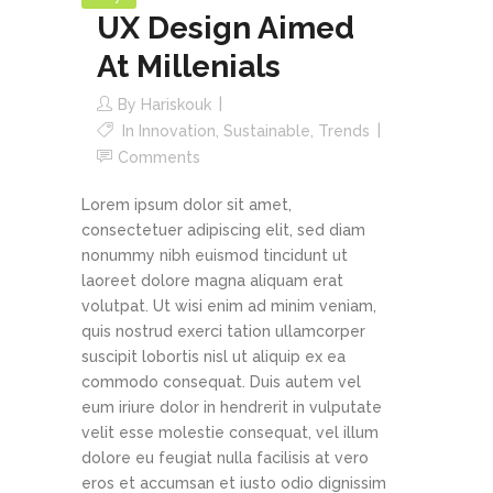
UX Design Aimed
At Millenials
By
Hariskouk
In
Innovation
,
Sustainable
,
Trends
Comments
Lorem ipsum dolor sit amet,
consectetuer adipiscing elit, sed diam
nonummy nibh euismod tincidunt ut
laoreet dolore magna aliquam erat
volutpat. Ut wisi enim ad minim veniam,
quis nostrud exerci tation ullamcorper
suscipit lobortis nisl ut aliquip ex ea
commodo consequat. Duis autem vel
eum iriure dolor in hendrerit in vulputate
velit esse molestie consequat, vel illum
dolore eu feugiat nulla facilisis at vero
eros et accumsan et iusto odio dignissim