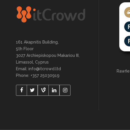
161 Akapnitis Building,
5th Floor
3027 Archiepiskopou Makariou III,
Limassol, Cyprus
Email: info@itcrowd.ltd
Rawfie
Phone: +357 25030919