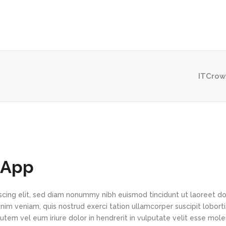
ITCrow
 App
scing elit, sed diam nonummy nibh euismod tincidunt ut laoreet d
im veniam, quis nostrud exerci tation ullamcorper suscipit loborti
tem vel eum iriure dolor in hendrerit in vulputate velit esse mole