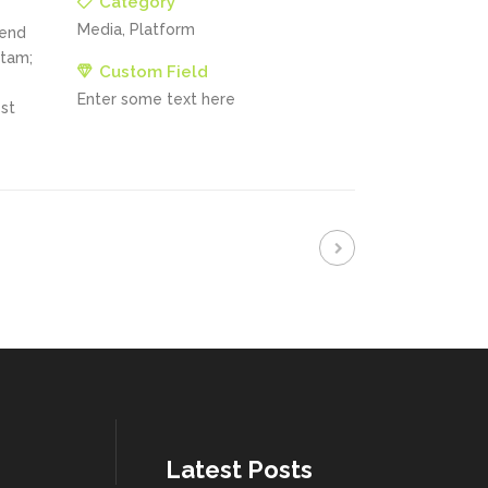
Category
Media, Platform
fend
itam;
Custom Field
Enter some text here
st
Latest Posts