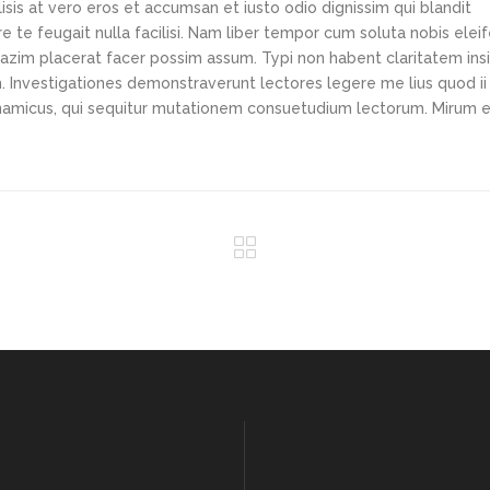
lisis at vero eros et accumsan et iusto odio dignissim qui blandit
e te feugait nulla facilisi. Nam liber tempor cum soluta nobis elei
azim placerat facer possim assum. Typi non habent claritatem ins
em. Investigationes demonstraverunt lectores legere me lius quod ii
ynamicus, qui sequitur mutationem consuetudium lectorum. Mirum e