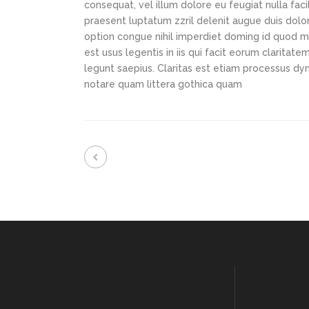
consequat, vel illum dolore eu feugiat nulla faci
praesent luptatum zzril delenit augue duis dolor
option congue nihil imperdiet doming id quod m
est usus legentis in iis qui facit eorum claritat
legunt saepius. Claritas est etiam processus d
notare quam littera gothica quam